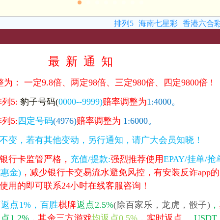
排列5
海南七星彩
香港六合
《海南七星彩》
第 2026090 期 三定位
《海南七星彩》
第 2026090 期 两定位
最 新 通 知
】《海南七星彩》
第 2026090 期头尾两定期期中
】《海南七星彩》
第 2026090 期一定位稳中
为： 一定9.8倍、两定98倍、三定980倍、四定9800倍 !
】《海南七星彩》
七星彩 高手精准连连稳 ！
列5:
豹子号码(
0000--9999)
赔
率
调整为
1:4000
。
】《海南七星彩》
七星彩 两定 中肚大奖了，发财了
列5:
四定号码
(4976)
赔率调整为
1:6000。
《排列5》
第 2026209 期三定发家致富不是梦
排列5》
第 2026209 期 三定位
不变，若有其他变动，另行通知，请广大会员知晓！
《排列5》
第 2026209 期一定位稳中
银行卡监管严格，
充值/提款:
强烈推荐使用
EPAY/挂单/
排列5》
第 2026209 期 两定位
手
优惠金)
，减少银行卡交易流水避免风控，有安装反诈app
《排列5》
（排列五）赚钱赚钱！一定位分享
分幸运28
优优五分彩
新西兰五分彩
一分幸运28
使用的即可联系24小时在线客服咨询！
《排列5》
排列五 两定49组 必中 ！！！
西三分彩
】《香港六合彩》
平特一肖=中中中！！！
育
返点1%，百胜
棋牌
返点2.5%
(除百家乐，龙虎，骰子)
，
60807293 期
玩法:
第1位： 小
连开:
8期
】《香港六合彩》
香港六合彩，精选15码
点1.2%
，其余三方游戏
均返点0.5%
，实时返点。
USDT
优三分彩