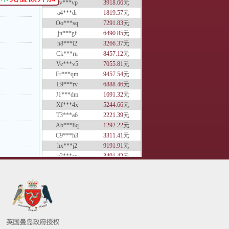
xv***vp
3918.66
元
a4***dr
1819.57
元
Oo***sq
7291.83
元
司24小时在线
jn***gf
6490.85
元
h8***i2
3266.37
元
D即可实时在线
Ck***ru
8457.12
元
Ve***v5
7055.81
元
Er***qm
9457.54
元
L9***rv
6888.46
元
J1***dm
1691.32
元
Xf***4x
5244.66
元
T3***a6
2221.39
元
Ab***8q
1292.22
元
C9***h3
3311.41
元
hx***j2
9191.91
元
c2***ze
3491.42
元
56***68
960
元
Dn***mn
9159.21
元
x1***ie
3771.81
元
Tt***ez
7291.3
元
ox***du
4525.6
元
Lh***19
4785.33
元
zf***wz
6261.81
元